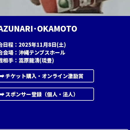
A
Z
U
N
A
R
I
･
O
K
A
M
O
T
O
合日程：2025年11月8日(土)
合会場：沖縄テンブスホール
戦相手：嵩原龍清(琉豊)
➡︎
チケット購入・オンライン激励賞
➡︎
スポンサー登録（個人・法人）