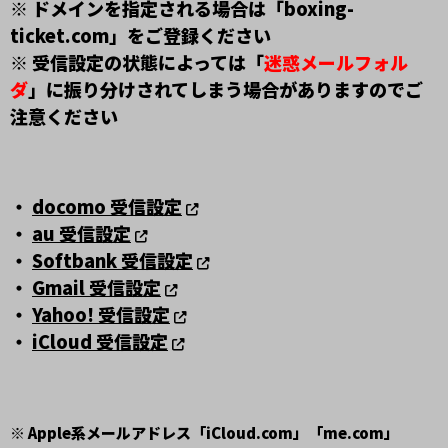
※ ドメインを指定される場合は「boxing-
ticket.com」をご登録ください
※ 受信設定の状態によっては「
迷惑メールフォル
ダ
」に振り分けされてしまう場合がありますのでご
注意ください
・
docomo 受信設定
・
au 受信設定
・
Softbank 受信設定
・
Gmail 受信設定
・
Yahoo! 受信設定
・
iCloud 受信設定
※ Apple系メールアドレス「iCloud.com」「me.com」